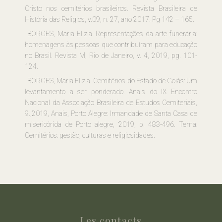
Cristo nos cemitérios brasileiros. Revista Brasileira de
História das Religios, v.09, n. 27, ano 2017. Pg 142 – 165.
BORGES, Maria Elizia. Representações da arte funerária:
homenagens às pessoas que contribuíram para educação
no Brasil. Revista M, Rio de Janeiro, v. 4, 2019, pg. 101-
124.
BORGES, Maria Elizia. Cemitérios do Estado de Goiás: Um
levantamento a ser ponderado. Anais do IX Encontro
Nacional da Associação Brasileira de Estudos Cemiteriais,
9.,2019, Anais, Porto Alegre: Irmandade de Santa Casa de
misericórida de Porto alegre, 2019, p. 483-496. Tema:
Cemitérios: gestão, culturas e religiosidades.
Les contacts