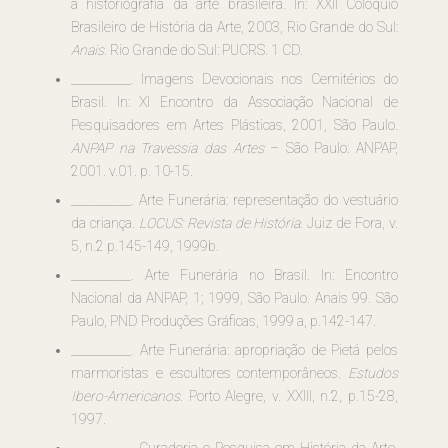
a historiografia da arte brasileira. In: XXII Colóquio
Brasileiro de História da Arte, 2003, Rio Grande do Sul:
Anais.
Rio Grande do Sul: PUCRS. 1 CD.
__________. Imagens Devocionais nos Cemitérios do
Brasil. In: XI Encontro da Associação Nacional de
Pesquisadores em Artes Plásticas, 2001, São Paulo.
ANPAP na Travessia das Artes
– São Paulo: ANPAP,
2001. v.01. p. 10-15.
__________. Arte Funerária: representação do vestuário
da criança.
LOCUS: Revista de História
. Juiz de Fora, v.
5, n.2 p.145-149, 1999b.
__________. Arte Funerária no Brasil. In: Encontro
Nacional da ANPAP, 1; 1999, São Paulo. Anais 99. São
Paulo, PND Produções Gráficas, 1999 a, p.142-147.
__________. Arte Funerária: apropriação de Pietá pelos
marmoristas e escultores contemporâneos.
Estudos
Ibero-Americanos
. Porto Alegre, v. XXIII, n.2, p.15-28,
1997.