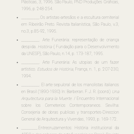
Plásticas, 3, 1996. São Paulo, PND Produções Gráficas,
1996, p. 248-254.
__________.Os artistas-artesãos e a escultura cemiterial
em Ribeirão Preto. Revista Italianística, São Paulo, v.3,
no.3, p.85-92, 1995.
__________. Arte Funerária: representação de criança
despida.
História
{ Fundação para o Desenvolvimento
da UNESP}, São Paulo, n.14, p. 173-187, 1995.
__________. Arte Funerária: As utopias de um fazer
artístico.
Estudos de História
, França, n. 1, p. 207-230,
1994.
__________. El arte sepulcral de los manolistas italianos
en Brasil (1890-1930) In: Barberan. F. J. R. (coord.)
Una
Arquitectura para la Muerte
. / Encuentro Internacional
sobre los Cemeterios Contemporaneos. Sevilha:
Consejeria de obras publicas y transportes-Direccion
General de Arquitectura y Vivendas, 1993, p. 169-172.
_________.Entrecruzamentos: História institucional da