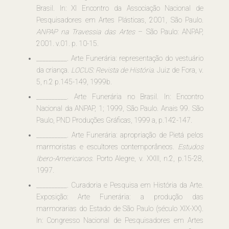
Brasil. In: XI Encontro da Associação Nacional de
Pesquisadores em Artes Plásticas, 2001, São Paulo.
ANPAP na Travessia das Artes
– São Paulo: ANPAP,
2001. v.01. p. 10-15.
__________. Arte Funerária: representação do vestuário
da criança.
LOCUS: Revista de História
. Juiz de Fora, v.
5, n.2 p.145-149, 1999b.
__________. Arte Funerária no Brasil. In: Encontro
Nacional da ANPAP, 1; 1999, São Paulo. Anais 99. São
Paulo, PND Produções Gráficas, 1999 a, p.142-147.
__________. Arte Funerária: apropriação de Pietá pelos
marmoristas e escultores contemporâneos.
Estudos
Ibero-Americanos
. Porto Alegre, v. XXIII, n.2, p.15-28,
1997.
__________. Curadoria e Pesquisa em História da Arte.
Exposição: Arte Funerária: a produção das
marmorarias do Estado de São Paulo (século XIX-XX).
In: Congresso Nacional de Pesquisadores em Artes