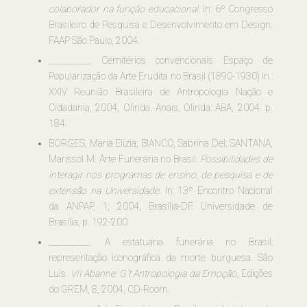
colaborador na função educacional.
In: 6º Congresso
Brasileiro de Pesquisa e Desenvolvimento em Design.
FAAP São Paulo, 2004.
__________. Cemitérios convencionais: Espaço de
Popularização da Arte Erudita no Brasil (1890-1930) In.:
XXIV Reunião Brasileira de Antropologia Nação e
Cidadania, 2004, Olinda. Anais, Olinda: ABA, 2004. p.
184.
BORGES, Maria Elizia; BIANCO, Sabrina Del; SANTANA,
Marissol M. Arte Funerária no Brasil:
Possibilidades de
interagir nos programas de ensino, de pesquisa e de
extensão na Universidade
. In: 13º Encontro Nacional
da ANPAP, 1; 2004, Brasília-DF. Universidade de
Brasília, p. 192-200.
__________. A estatuária funerária no Brasil:
representação iconográfica da morte burguesa. São
Luís.
VII Abanne: G´t Antropologia da Emoção
, Edições
do GREM, 8, 2004, CD-Room.