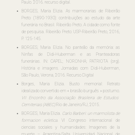
Paulo. 2016. recurso digital.
BORGES, Maria Elizia. As marmorarias de Ribeirão
Preto (1890-1930): contribuições ao estudo da arte
funerária no Brasil. Ribeirão Preto. A cidade como fonte
de pesquisa. Ribeirão Preto: USP-Ribeirão Preto, 2016,
P. 125-145.
BORGES, Maria Elizia. No panteão da memória: as
Ninfas de Didi-Huberman e as Pranteadoras
funerárias. IN: CAPEL; NORONHA; PATRIOTA (org).
História e imagens. Jornadas com Didi-Huberman,
São Paulo, Verona, 2016. Recurso Digital
Borges, Maria Elizia. Busto memorial: Retrato
idealizado convertido em « brasão burguês » postumo.
VII Encontro da Associação Brasileira de Estudos
Cemiteriais (ABEC)
.Rio de Janeiro/RJ, 2015.
BORGES, Maria Elizia.
Carlo Barberi: un marmolista de
formacion ecletica
. VI Congreso internacional de
ciencias sociales y humanidades: Imagenes de la
muerte – Argentina-Salta Universidad Nacional de