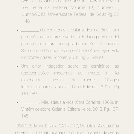
ABEC e dos saberes da arte funerária no Brasil. Revista
de Teoria da História, Volume 19, Número 1,
Junho/2018 Universidade Federal de Goiás Pg. 32
– 46.
__________.Os cemitérios secularizados no Brasil: um
patrimônio a ser preservado. In: El lado perverso del
patrimônio Cultural. (compilado por) Yussef Daiberto
Salomão de Campos e Jorge Alberto Kulemeyer. Belo
Horizonte: Arraes Editores, 2018, pg. 313-330.
Um olhar indagador sobre os cemitérios: as
representações modernas da morte. In: As
experiencias sociais da morte: Diálogos
Interdisciplinares. Jundiaí, Paco Editorial, 2017. Pg
161-189.
__________. Meu adeus a vida (Cora Coralina, 1965). In:
Vintém de cobre. Goiânia, Editora Kelps, 2018. Pg. 137-
145.
BORGES, Maria Elizia e CARNEIRO, Maristela. A estatuária
no Brasil: um olhar indagador sobre as imagens de Jesus