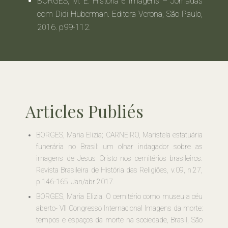
BORGES, M. E. História e Imagens – Jornadas
com Didi-Huberman. Editora Verona, São Paulo,
2016. p99-112.
Articles Publiés
BORGES, Maria Elizia; CARNEIRO, Maristela estatuária
funerária no Brasil: um olhar indagador sobre as
imagens de Jesus Cristo nos cemitérios brasileiros.
Revista Brasileira de História das Religiões, v.09, n.27,
p.146-165. Jan/abr 2017.
BORGES, Maria Elizia. O cemitério como museu a céu
aberto- VII Congresso Internacional Imagens da morte:
tempos e espaços da morte na sociedade, Brasil, São