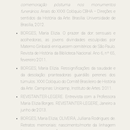
comemoração póstuma nos monumentos
funerários
. Anais do XXXII Colóquio CBHA – Direções e
sentidos da História da Arte. Brasília: Universidade de
Brasília, 2012.
BORGES, Maria Elizia. O prazer da dor: sensuais e
acolhedoras, as jovens divindades esculpidas por
Materno Giribaldi enriquecem cemitérios de São Paulo.
Revista de História da Biblioteca Nacional. Ano 6, nº 65,
fevereiro 2011.
BORGES, Maria Elízia. Ressignificações da saudade e
da desolação: pranteadoras guardiãs perenes dos
túmulos. XXXI Colóquio do Comitê Brasileiro de História
da Arte. Campinas: Unicamp, Instituto de Artes. 2011.
REVISTAINTER-LEGERE. Entrevista com a Professora
Maria Elizia Borges. REVISTAINTER-LEGERE, Janeiro a
junho de 2013.
BORGES, Maria Elizia; OLIVEIRA, Julliana Rodrigues de.
Retratos memoriais: nascimento/morte da linhagem