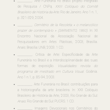
__________. Arte Funerária no Brasil: projeto integrado
de Pesquisa / CNPq.
XXIII Colóquio do Comitê
Brasileiro de História da Arte
. Rio de Janeiro. Ano 1 n. 1,
p. 321-329, 2004.
__________.
Cemitério de la Recoleta: « o melancólico
prazer de contemplá-lo » (SARMENTO, 1860).
In: XII
Encontro Nacional da Associação Nacional de
Pesquisadores em Artes Plásticas, 2003, Brasília.
Anais: Brasília: UNB, 2003. 1 CD.
__________. Crítica de Arte: Especificidade da Arte
Funerária no Brasil e a Interdisciplinaridade das suas
formas de exposição.
Visualidades: revista do
programa de mestrado em Cultura Visual
. Goiânia.
Ano 1 n.1, p. 85-94, 2003.
__________. Arte Funerária no Brasil: contribuições para
a historiografia da arte brasileira. In: XXII Colóquio
Brasileiro de História da Arte, 2003, Rio Grande do Sul:
Anais.
Rio Grande do Sul: PUCRS. 1 CD.
__________. Imagens Devocionais nos Cemitérios do