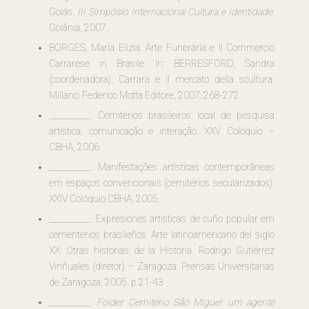
Goiás.
III Simpósio Internacional Cultura e Identidade.
Goiânia, 2007.
BORGES, Maria Elizia. Arte Funerária e Il Commercio
Carrarese in Brasile. In: BERRESFORD, Sandra
(coordenadora). Carrara e il mercato della scultura.
Millano: Federico Motta Editore, 2007: 268-272.
__________. Cemitérios brasileiros: local de pesquisa
artística, comunicação e interação. XXV Colóquio –
CBHA, 2006.
__________. Manifestações artísticas contemporâneas
em espaços convencionais (cemitérios secularizados).
XXIV Colóquio CBHA, 2005.
__________. Expresiones artisticas de cuño popular em
cementerios brasileños. Arte latinoamericano del siglo
XX: Otras historias de la Historia. Rodrigo Gutiérrez
Vinñuales (diretor) – Zaragoza: Prensas Universitarias
de Zaragoza, 2005. p.21-43
__________.
Folder Cemitério São Miguel: um agente