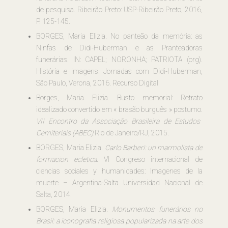
de pesquisa. Ribeirão Preto: USP-Ribeirão Preto, 2016,
P. 125-145.
BORGES, Maria Elizia. No panteão da memória: as
Ninfas de Didi-Huberman e as Pranteadoras
funerárias. IN: CAPEL; NORONHA; PATRIOTA (org).
História e imagens. Jornadas com Didi-Huberman,
São Paulo, Verona, 2016. Recurso Digital
Borges, Maria Elizia. Busto memorial: Retrato
idealizado convertido em « brasão burguês » postumo.
VII Encontro da Associação Brasileira de Estudos
Cemiteriais (ABEC)
.Rio de Janeiro/RJ, 2015.
BORGES, Maria Elizia.
Carlo Barberi: un marmolista de
formacion ecletica
. VI Congreso internacional de
ciencias sociales y humanidades: Imagenes de la
muerte – Argentina-Salta Universidad Nacional de
Salta, 2014.
BORGES, Maria Elizia.
Monumentos funerários no
Brasil: a iconografia religiosa popularizada na arte dos