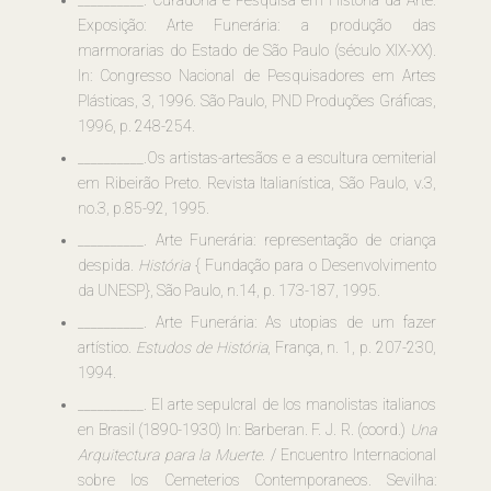
__________. Curadoria e Pesquisa em História da Arte.
Exposição: Arte Funerária: a produção das
marmorarias do Estado de São Paulo (século XIX-XX).
In: Congresso Nacional de Pesquisadores em Artes
Plásticas, 3, 1996. São Paulo, PND Produções Gráficas,
1996, p. 248-254.
__________.Os artistas-artesãos e a escultura cemiterial
em Ribeirão Preto. Revista Italianística, São Paulo, v.3,
no.3, p.85-92, 1995.
__________. Arte Funerária: representação de criança
despida.
História
{ Fundação para o Desenvolvimento
da UNESP}, São Paulo, n.14, p. 173-187, 1995.
__________. Arte Funerária: As utopias de um fazer
artístico.
Estudos de História
, França, n. 1, p. 207-230,
1994.
__________. El arte sepulcral de los manolistas italianos
en Brasil (1890-1930) In: Barberan. F. J. R. (coord.)
Una
Arquitectura para la Muerte
. / Encuentro Internacional
sobre los Cemeterios Contemporaneos. Sevilha: