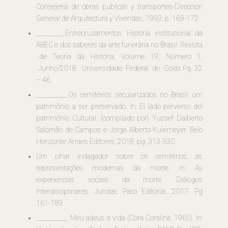
Consejeria de obras publicas y transportes-Direccion
General de Arquitectura y Vivendas, 1993, p. 169-172.
_________.Entrecruzamentos: História institucional da
ABEC e dos saberes da arte funerária no Brasil. Revista
de Teoria da História, Volume 19, Número 1,
Junho/2018 Universidade Federal de Goiás Pg. 32
– 46.
__________.Os cemitérios secularizados no Brasil: um
patrimônio a ser preservado. In: El lado perverso del
patrimônio Cultural. (compilado por) Yussef Daiberto
Salomão de Campos e Jorge Alberto Kulemeyer. Belo
Horizonte: Arraes Editores, 2018, pg. 313-330.
Um olhar indagador sobre os cemitérios: as
representações modernas da morte. In: As
experiencias sociais da morte: Diálogos
Interdisciplinares. Jundiaí, Paco Editorial, 2017. Pg
161-189.
__________. Meu adeus a vida (Cora Coralina, 1965). In: