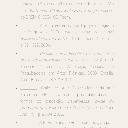
representação iconográfica da morte burguesa. São
Luís.
VII Abanne: G´t Antropologia da Emoção
, Edições
do GREM, 8, 2004, CD-Room.
__________. Arte Funerária no Brasil: projeto integrado
de Pesquisa / CNPq.
XXIII Colóquio do Comitê
Brasileiro de História da Arte
. Rio de Janeiro. Ano 1 n. 1,
p. 321-329, 2004.
__________.
Cemitério de la Recoleta: « o melancólico
prazer de contemplá-lo » (SARMENTO, 1860).
In: XII
Encontro Nacional da Associação Nacional de
Pesquisadores em Artes Plásticas, 2003, Brasília.
Anais: Brasília: UNB, 2003. 1 CD.
__________. Crítica de Arte: Especificidade da Arte
Funerária no Brasil e a Interdisciplinaridade das suas
formas de exposição.
Visualidades: revista do
programa de mestrado em Cultura Visual
. Goiânia.
Ano 1 n.1, p. 85-94, 2003.
__________. Arte Funerária no Brasil: contribuições para