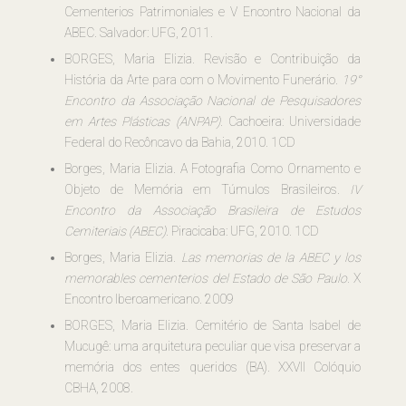
Cementerios Patrimoniales e V Encontro Nacional da
ABEC. Salvador: UFG, 2011.
BORGES, Maria Elizia. Revisão e Contribuição da
História da Arte para com o Movimento Funerário.
19°
Encontro da Associação Nacional de Pesquisadores
em Artes Plásticas (ANPAP)
. Cachoeira: Universidade
Federal do Recôncavo da Bahia, 2010. 1CD
Borges, Maria Elizia. A Fotografia Como Ornamento e
Objeto de Memória em Túmulos Brasileiros.
IV
Encontro da Associação Brasileira de Estudos
Cemiteriais (ABEC)
. Piracicaba: UFG, 2010. 1CD
Borges, Maria Elizia.
Las memorias de la ABEC y los
memorables cementerios del Estado de São Paulo.
X
Encontro Iberoamericano. 2009
BORGES, Maria Elizia. Cemitério de Santa Isabel de
Mucugê: uma arquitetura peculiar que visa preservar a
memória dos entes queridos (BA). XXVII Colóquio
CBHA, 2008.