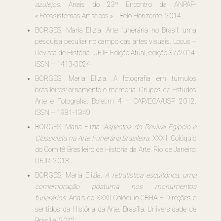
azulejos
. Anais do 23º Encontro da ANPAP-
« Ecossistemas Artísticos » -. Belo Horizonte -2014.
BORGES, Maria Elizia.
Arte funerária no Brasil: uma
pesquisa peculiar no campo das artes visuais
. Locus –
Revista de História- UFJF. Edição Atual, edição 37/2014.
ISSN – 1413-3024.
BORGES, Maria Elizia.
A fotografia em túmulos
brasileiros: ornamento e memoria
. Grupos de Estudos
Arte e Fotografia. Boletim 4 – CAP/ECA/USP. 2012.
ISSN – 1981-1349.
BORGES, Maria Elizia.
Aspectos do Revival Egípcio e
Classicista na Arte Funerária Brasileira
. XXXIII Colóquio
do Comitê Brasileiro de História da Arte. Rio de Janeiro:
UFJR, 2013.
BORGES, Maria Elizia.
A retratística escultórica: uma
comemoração póstuma nos monumentos
funerários
. Anais do XXXII Colóquio CBHA – Direções e
sentidos da História da Arte. Brasília: Universidade de
Brasília, 2012.