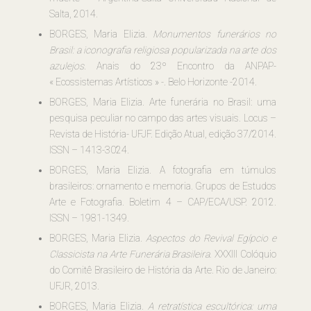
Salta, 2014.
BORGES, Maria Elizia.
Monumentos funerários no
Brasil: a iconografia religiosa popularizada na arte dos
azulejos
. Anais do 23º Encontro da ANPAP-
« Ecossistemas Artísticos » -. Belo Horizonte -2014.
BORGES, Maria Elizia.
Arte funerária no Brasil: uma
pesquisa peculiar no campo das artes visuais
. Locus –
Revista de História- UFJF. Edição Atual, edição 37/2014.
ISSN – 1413-3024.
BORGES, Maria Elizia.
A fotografia em túmulos
brasileiros: ornamento e memoria
. Grupos de Estudos
Arte e Fotografia. Boletim 4 – CAP/ECA/USP. 2012.
ISSN – 1981-1349.
BORGES, Maria Elizia.
Aspectos do Revival Egípcio e
Classicista na Arte Funerária Brasileira
. XXXIII Colóquio
do Comitê Brasileiro de História da Arte. Rio de Janeiro:
UFJR, 2013.
BORGES, Maria Elizia.
A retratística escultórica: uma