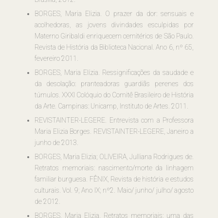
BORGES, Maria Elizia. O prazer da dor: sensuais e
acolhedoras, as jovens divindades esculpidas por
Materno Giribaldi enriquecem cemitérios de São Paulo.
Revista de História da Biblioteca Nacional. Ano 6, nº 65,
fevereiro 2011.
BORGES, Maria Elízia. Ressignificações da saudade e
da desolação: pranteadoras guardiãs perenes dos
túmulos. XXXI Colóquio do Comitê Brasileiro de História
da Arte. Campinas: Unicamp, Instituto de Artes. 2011.
REVISTAINTER-LEGERE. Entrevista com a Professora
Maria Elizia Borges. REVISTAINTER-LEGERE, Janeiro a
junho de 2013.
BORGES, Maria Elizia; OLIVEIRA, Julliana Rodrigues de.
Retratos memoriais: nascimento/morte da linhagem
familiar burguesa. FÊNIX, Revista de história e estudos
culturais. Vol. 9; Ano IX; nº2. Maio/ junho/ julho/ agosto
de 2012.
BORGES. Maria Elizia. Retratos memoriais: uma das