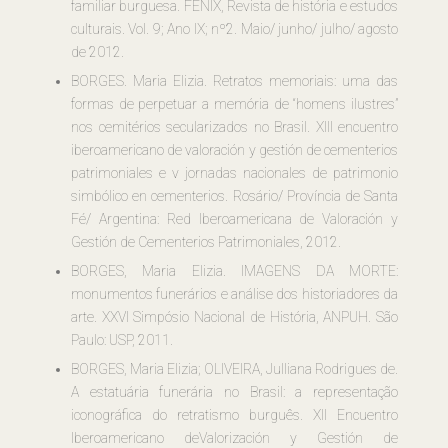
familiar burguesa. FÊNIX, Revista de história e estudos
culturais. Vol. 9; Ano IX; nº2. Maio/ junho/ julho/ agosto
de 2012.
BORGES. Maria Elizia. Retratos memoriais: uma das
formas de perpetuar a memória de “homens ilustres”
nos cemitérios secularizados no Brasil. XIII encuentro
iberoamericano de valoración y gestión de cementerios
patrimoniales e v jornadas nacionales de patrimonio
simbólico en cementerios. Rosário/ Província de Santa
Fé/ Argentina: Red Iberoamericana de Valoración y
Gestión de Cementerios Patrimoniales, 2012.
BORGES, Maria Elizia. IMAGENS DA MORTE:
monumentos funerários e análise dos historiadores da
arte. XXVI Simpósio Nacional de História, ANPUH. São
Paulo: USP, 2011.
BORGES, Maria Elizia; OLIVEIRA, Julliana Rodrigues de.
A estatuária funerária no Brasil: a representação
iconográfica do retratismo burguês. XII Encuentro
Iberoamericano deValorización y Gestión de