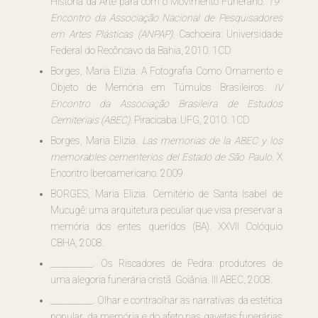
História da Arte para com o Movimento Funerário.
19°
Encontro da Associação Nacional de Pesquisadores
em Artes Plásticas (ANPAP)
. Cachoeira: Universidade
Federal do Recôncavo da Bahia, 2010. 1CD
Borges, Maria Elizia. A Fotografia Como Ornamento e
Objeto de Memória em Túmulos Brasileiros.
IV
Encontro da Associação Brasileira de Estudos
Cemiteriais (ABEC)
. Piracicaba: UFG, 2010. 1CD
Borges, Maria Elizia.
Las memorias de la ABEC y los
memorables cementerios del Estado de São Paulo.
X
Encontro Iberoamericano. 2009
BORGES, Maria Elizia. Cemitério de Santa Isabel de
Mucugê: uma arquitetura peculiar que visa preservar a
memória dos entes queridos (BA). XXVII Colóquio
CBHA, 2008.
__________. Os Riscadores de Pedra: produtores de
uma alegoria funerária cristã. Goiânia. III ABEC, 2008.
__________. Olhar e contraolhar as narrativas da estética
popular, da memória e do afeto nas gavetas funerárias