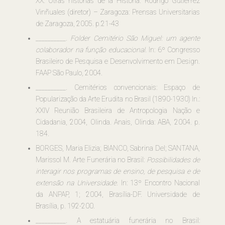
XX: Otras historias de la Historia. Rodrigo Gutiérrez
Vinñuales (diretor) – Zaragoza: Prensas Universitarias
de Zaragoza, 2005. p.21-43
__________.
Folder Cemitério São Miguel: um agente
colaborador na função educacional.
In: 6º Congresso
Brasileiro de Pesquisa e Desenvolvimento em Design.
FAAP São Paulo, 2004.
__________. Cemitérios convencionais: Espaço de
Popularização da Arte Erudita no Brasil (1890-1930) In.:
XXIV Reunião Brasileira de Antropologia Nação e
Cidadania, 2004, Olinda. Anais, Olinda: ABA, 2004. p.
184.
BORGES, Maria Elizia; BIANCO, Sabrina Del; SANTANA,
Marissol M. Arte Funerária no Brasil:
Possibilidades de
interagir nos programas de ensino, de pesquisa e de
extensão na Universidade
. In: 13º Encontro Nacional
da ANPAP, 1; 2004, Brasília-DF. Universidade de
Brasília, p. 192-200.
__________. A estatuária funerária no Brasil: