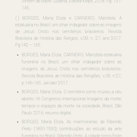
Vintém de cobre. Goiânia, Editora Kelps, 2018. Pg. 137-
145.
(
)
BORGES, Maria Elizia e CARNEIRO, Maristela. A
estatuária no Brasil: um olhar indagador sobre as imagens
de Jesus Cristo nos cemitérios brasileiros. Revista
Brasileira de História das Religios, v.09, n. 27, ano 2017.
Pg 142 – 165.
BORGES, Maria Elizia; CARNEIRO, Maristela estatuária
funerária no Brasil: um olhar indagador sobre as
imagens de Jesus Cristo nos cemitérios brasileiros.
Revista Brasileira de História das Religiões, v.09, n.27,
p.146-165. Jan/abr 2017.
BORGES, Maria Elizia. O cemitério como museu a céu
aberto- VII Congresso Internacional Imagens da morte:
tempos e espaços da morte na sociedade, Brasil, São
Paulo. 2016. recurso digital.
BORGES, Maria Elizia. As marmorarias de Ribeirão
Preto (1890-1930): contribuições ao estudo da arte
funerária no Brasil. Ribeirão Preto. A cidade como fonte