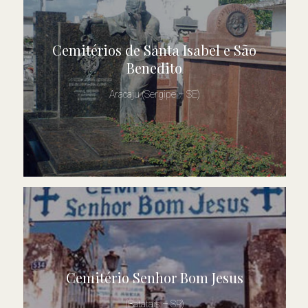
Cemitérios de Santa Isabel e São
Benedito
Aracaju (Sergipe – SE)
Cemitério Senhor Bom Jesus
(Batatais – SP)