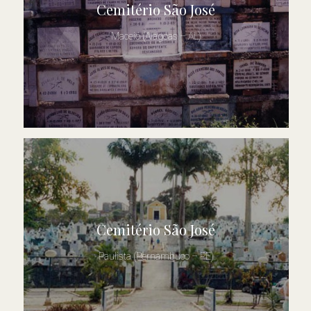
Cemitério São José
Maceió (Alagoas – AL)
Cemitério São José
Paulista (Pernambuco – PE)