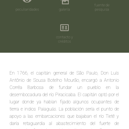
fuente de
peculiaridades
galería
pesquisa
contacto y
créditos
En 1766, el capitán general de São Paulo, Don Luís
Antônio de Sousa Botelho Mourão, encargó a Antonio
Corrêa Barbosa de fundar un pueblo en la
desembocadura del río Piracicaba. El capitán optó por el
lugar donde ya habían fijado algunos ocupantes de
tierra e indios Paiaguás. La población sería el punto de
apoyo a las embarcaciones que bajaban el río Tietê y
daría retaguardia al abastecimiento del fuerte de