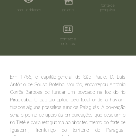
fonte de
peculiaridades
galeria
pesquisa
contato e
créditos
Em 1766, o capitão-general de São Paulo, D. Luís
Antônio de Sousa Botelho Mourão, encarregou Antônio
Corrêa Barbosa de fundar um povoado na foz do rio
Piracicaba. O capitão optou pelo local onde já haviam
fixados alguns posseiros e índios Paiaguás. A povoação
seria o ponto de apoio às embarcações que desciam o
rio Tietê e daria retaguarda ao abastecimento do forte de
Iguatemi, fronteiriço do território do Paraguai.