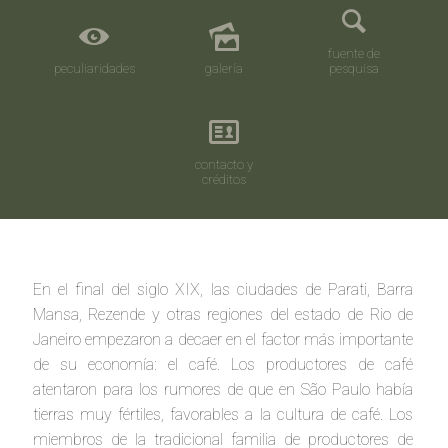
fuente de
peculiaridades
galería
pesquisa
contacto y
créditos
En el final del siglo XIX, las ciudades de Parati, Barra
Mansa, Rezende y otras regiones del estado de Rio de
Janeiro empezaron a decaer en el factor más importante
de su economía: el café. Los productores de café
atentaron para los rumores de que en São Paulo había
tierras muy fértiles, favorables a la cultura de café. Los
miembros de la tradicional familia de productores de