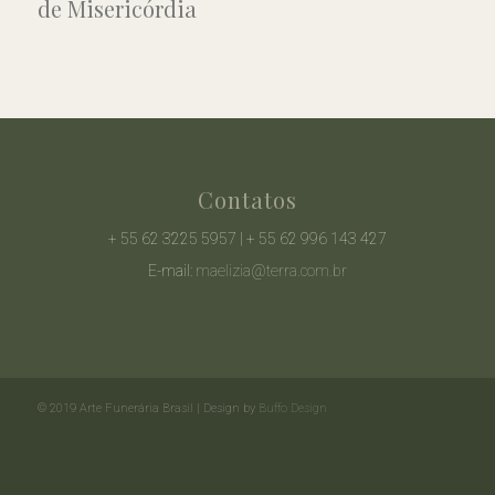
de Misericórdia
Contatos
+ 55 62 3225 5957 | + 55 62 996 143 427
E-mail:
maelizia@terra.com.br
© 2019 Arte Funerária Brasil | Design by
Buffo Design