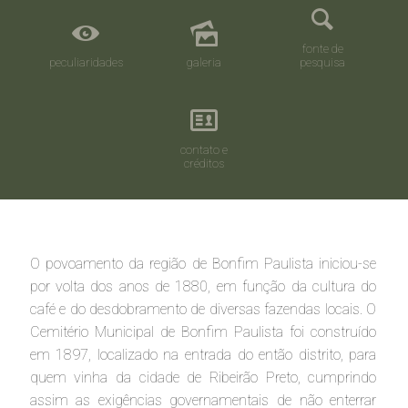
fonte de
peculiaridades
galeria
pesquisa
contato e
créditos
O povoamento da região de Bonfim Paulista iniciou-se
por volta dos anos de 1880, em função da cultura do
café e do desdobramento de diversas fazendas locais. O
Cemitério Municipal de Bonfim Paulista foi construído
em 1897, localizado na entrada do então distrito, para
quem vinha da cidade de Ribeirão Preto, cumprindo
assim as exigências governamentais de não enterrar