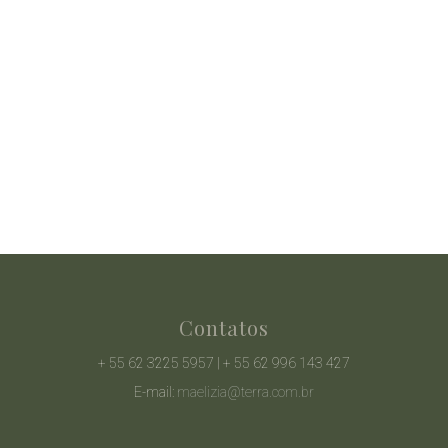
Contatos
+ 55 62 3225 5957 | + 55 62 996 143 427
E-mail:
maelizia@terra.com.br